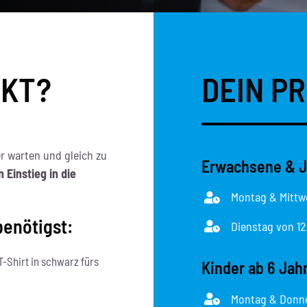
CKT?
DEIN P
r warten und gleich zu
Erwachsene & J
n Einstieg in die
Montag & Mittwo
benötigst:
Dienstag von 12
-Shirt in schwarz fürs
Kinder ab 6 Jah
Montag & Donner