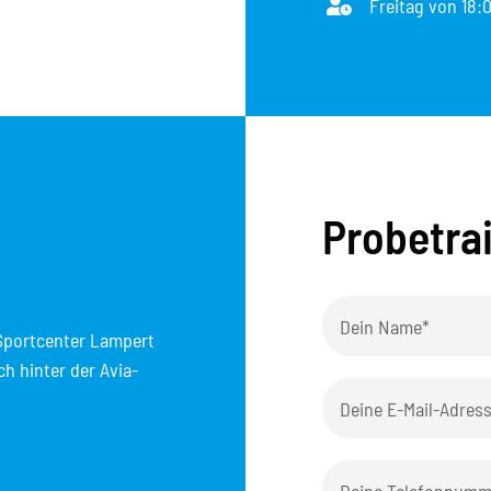
Freitag von 18:0
Probetra
 Sportcenter Lampert
h hinter der Avia-