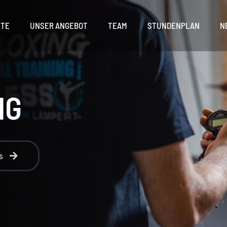
ITE
UNSER ANGEBOT
TEAM
STUNDENPLAN
N
NG
s