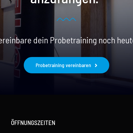
ereinbare dein Probetraining noch heut
Probetraining vereinbaren
ÖFFNUNGSZEITEN