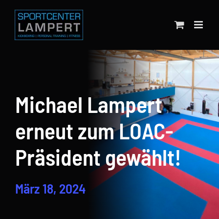
Zum
Inhalt
springen
Michael Lampert
erneut zum LOAC-
Präsident gewählt!
März 18, 2024