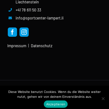
Liechtenstein
+41 78 611 50 33
info@sportcenter-lampert.li
Impressum
|
Datenschutz
Diese Website benutzt Cookies. Wenn du die Website weiter
Copyright SPORTCENTER LAMPERT | All Rights Reserved ©
nutzt, gehen wir von deinem Einverständnis aus.
2026
Akzeptieren